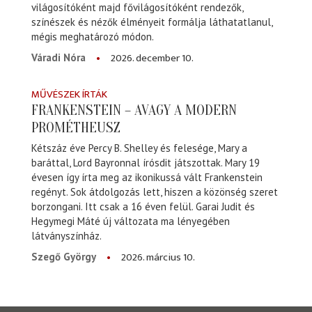
világosítóként majd fővilágosítóként rendezők,
színészek és nézők élményeit formálja láthatatlanul,
mégis meghatározó módon.
2026. december 10.
Váradi Nóra
MŰVÉSZEK ÍRTÁK
FRANKENSTEIN – AVAGY A MODERN
PROMÉTHEUSZ
Kétszáz éve Percy B. Shelley és felesége, Mary a
baráttal, Lord Bayronnal írósdit játszottak. Mary 19
évesen így írta meg az ikonikussá vált Frankenstein
regényt. Sok átdolgozás lett, hiszen a közönség szeret
borzongani. Itt csak a 16 éven felül. Garai Judit és
Hegymegi Máté új változata ma lényegében
látványszínház.
2026. március 10.
Szegő György