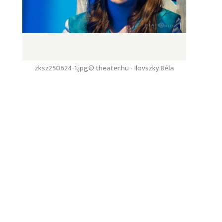
zksz250624-1.jpg
© theater.hu - Ilovszky Béla