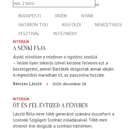
BUDAPESTI
VIDÉKI
NYÁRI
HATÁRON TÚLI
KÜLFÖLDI
NEMZETISÉGI
FESZTIVÁL
INTÉZMÉNY
INTERJÚK
A SENKI FÁJA
Árpád, elindítom a telefonon a rögzítést, kezdjük.
– Velem ilyen tekerős izével kellene felvenni ezt a
beszélgetést, amivel Bartókék dolgoztak annak idején.
A régmúltból maradtam itt, az passzolna hozzám.
2026. december 28.
Bérczes László
INTERJÚK
ÖT ÉS FÉL ÉVTIZED A FÉNYBEN
László Béla neve több generáció számára összeforrt a
szolnoki Szigligeti Színház előadásaival. Több mint
ötvenöt éve dolgozik a színházi háttérben,