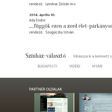
rendező
Lendvai Zoltán
m.v.
2014. április 10.
Ady Endre
„...függök ezen a zord élet-párkányon.
rendező
Szugyiczky István
Színház-választó
Válassza ki a keresett 
BUDAPESTI
VIDÉKI
NYÁRI
PARTNER OLDALAK