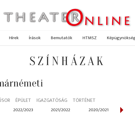
Hírek
Írások
Bemutatók
HTMSZ
Képügynöksé
SZÍNHÁZAK
tmárnémeti
ŰSOR
ÉPÜLET
IGAZGATÓSÁG
TÖRTÉNET
2022/2023
2021/2022
2020/2021
201