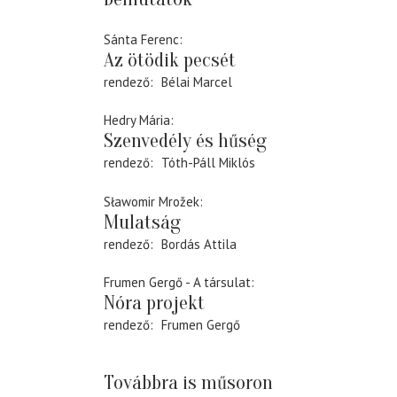
Sánta Ferenc
Az ötödik pecsét
rendező
Bélai Marcel
Hedry Mária
Szenvedély és hűség
rendező
Tóth-Páll Miklós
Sławomir Mrožek
Mulatság
rendező
Bordás Attila
Frumen Gergő - A társulat
Nóra projekt
rendező
Frumen Gergő
Továbbra is műsoron