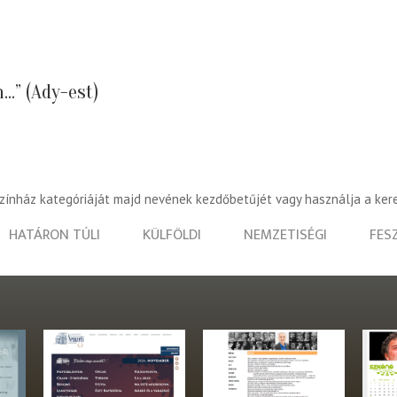
..” (Ady-est)
színház kategóriáját majd nevének kezdőbetűjét vagy használja a ker
HATÁRON TÚLI
KÜLFÖLDI
NEMZETISÉGI
FES