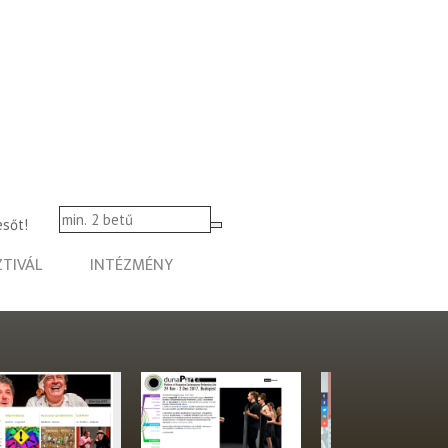
esőt!
ZTIVÁL
INTÉZMÉNY