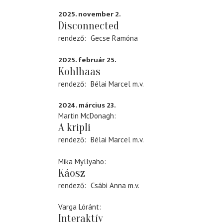
2025. november 2.
Disconnected
rendező
Gecse Ramóna
2025. február 25.
Kohlhaas
rendező
Bélai Marcel
m.v.
2024. március 23.
Martin McDonagh
A kripli
rendező
Bélai Marcel
m.v.
Mika Myllyaho
Káosz
rendező
Csábi Anna
m.v.
Varga Lóránt
Interaktív