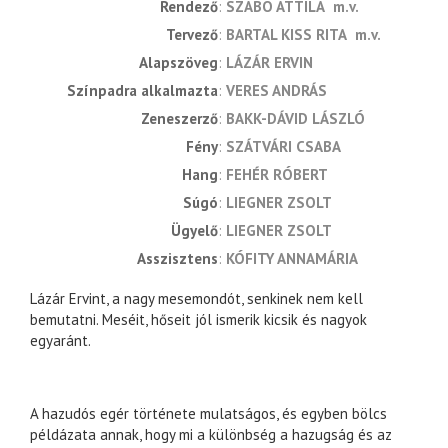
rendező
SZABÓ ATTILA
m.v.
tervező
BARTAL KISS RITA
m.v.
alapszöveg
LÁZÁR ERVIN
színpadra alkalmazta
VERES ANDRÁS
zeneszerző
BAKK-DÁVID LÁSZLÓ
fény
SZÁTVÁRI CSABA
hang
FEHÉR RÓBERT
súgó
LIEGNER ZSOLT
ügyelő
LIEGNER ZSOLT
asszisztens
KÓFITY ANNAMÁRIA
Lázár Ervint, a nagy mesemondót, senkinek nem kell
bemutatni. Meséit, hőseit jól ismerik kicsik és nagyok
egyaránt.
A hazudós egér története mulatságos, és egyben bölcs
példázata annak, hogy mi a különbség a hazugság és az