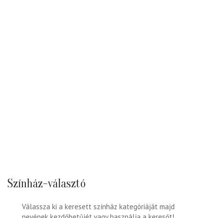
Színház-választó
Válassza ki a keresett színház kategóriáját majd
nevének kezdőbetűjét vagy használja a keresőt!