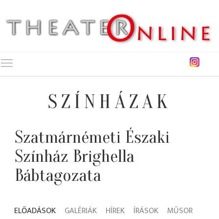
Toggle main menu visibility
SZÍNHÁZAK
Szatmárnémeti Északi
Színház Brighella
Bábtagozata
ELŐADÁSOK
GALÉRIÁK
HÍREK
ÍRÁSOK
MŰSOR