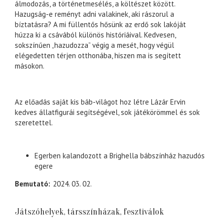
álmodozás, a történetmesélés, a költészet között.
Hazugság-e reményt adni valakinek, aki rászorul a
bíztatásra? A mi füllentős hősünk az erdő sok lakóját
húzza ki a csávából különös históriáival. Kedvesen,
sokszínűen „hazudozza” végig a mesét, hogy végül
elégedetten térjen otthonába, hiszen ma is segített
másokon.
Az előadás saját kis báb-világot hoz létre Lázár Ervin
kedves állatfigurái segítségével, sok játékörömmel és sok
szeretettel.
Egerben kalandozott a Brighella bábszínház hazudós
egere
Bemutató
2024. 03. 02.
Játszóhelyek, társszínházak, fesztiválok