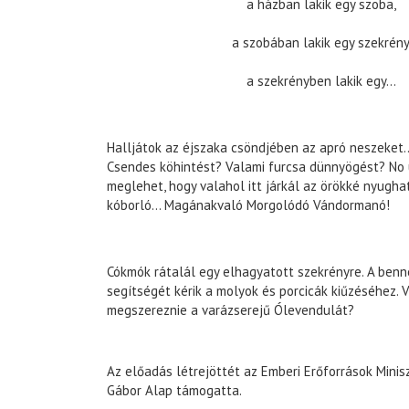
a házban lakik egy szoba,
a szobában lakik egy szekrény
a szekrényben lakik egy…
Halljátok az éjszaka csöndjében az apró neszeket.
Csendes köhintést? Valami furcsa dünnyögést? No 
meglehet, hogy valahol itt járkál az örökké nyugha
kóborló… Magánakvaló Morgolódó Vándormanó!
Cókmók rátalál egy elhagyatott szekrényre. A ben
segítségét kérik a molyok és porcicák kiűzéséhez. V
megszereznie a varázserejű Ólevendulát?
Az előadás létrejöttét az Emberi Erőforrások Minis
Gábor Alap támogatta.