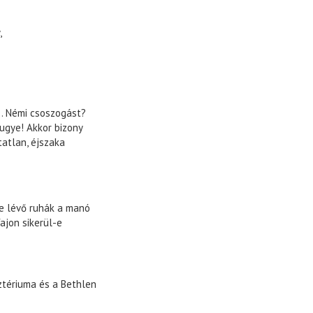
,
.. Némi csoszogást?
ugye! Akkor bizony
tatlan, éjszaka
ne lévő ruhák a manó
ajon sikerül-e
ztériuma és a Bethlen