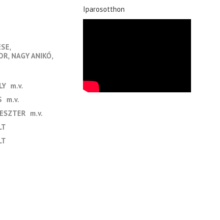
Iparosotthon
ESE
OR
NAGY ANIKÓ
LY
m.v.
S
m.v.
VESZTER
m.v.
LT
LT