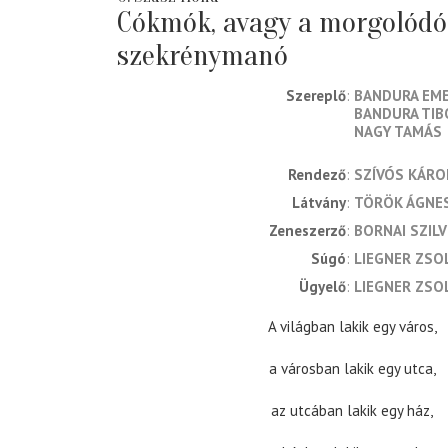
Cókmók, avagy a morgolódó
szekrénymanó
Szereplő
BANDURA EM
BANDURA TIB
NAGY TAMÁS
rendező
SZÍVÓS KÁRO
látvány
TÖRÖK ÁGNE
zeneszerző
BORNAI SZIL
súgó
LIEGNER ZSO
ügyelő
LIEGNER ZSO
A világban lakik egy város,
a városban lakik egy utca,
az utcában lakik egy ház,