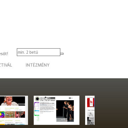
esőt!
ZTIVÁL
INTÉZMÉNY