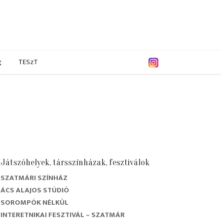
g
TESzT
Játszóhelyek, társszínházak, fesztiválok
SZATMÁRI SZÍNHÁZ
9/2020
2018/2019
2017/2018
2016/2017
ÁCS ALAJOS STÚDIÓ
SOROMPÓK NÉLKÜL
INTERETNIKAI FESZTIVÁL – SZATMÁR