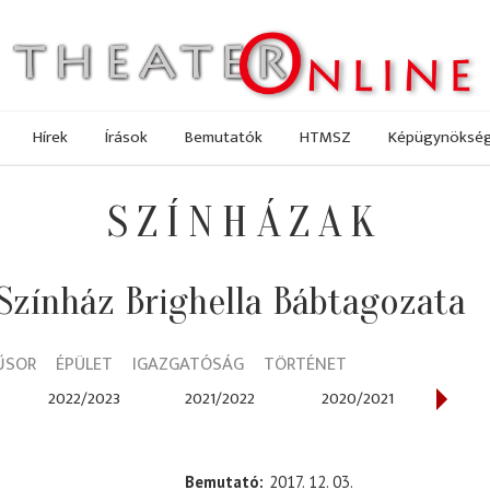
Hírek
Írások
Bemutatók
HTMSZ
Képügynöksé
SZÍNHÁZAK
Színház Brighella Bábtagozata
ŰSOR
ÉPÜLET
IGAZGATÓSÁG
TÖRTÉNET
2022/2023
2021/2022
2020/2021
201
Bemutató
2017. 12. 03.