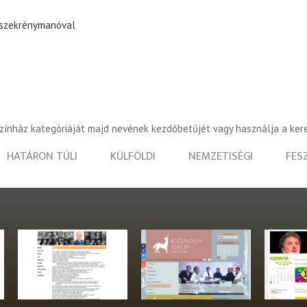
 szekrénymanóval
színház kategóriáját majd nevének kezdőbetűjét vagy használja a ker
HATÁRON TÚLI
KÜLFÖLDI
NEMZETISÉGI
FES