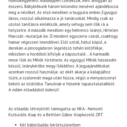
homlokegyenest másképpen cselekszik, mint ahogyan az
ésszerű. Bábjátékunk három bolondos mesével ajándékozza
meg a nézőket. Az első mesében a bugyuta ember, Együgyű
János, rosszul alkalmazza a jó tanácsokat. Mindig csak az
utolsó tanításra emlékszik, amely sehogy sem illik rá a
helyzetre. A második mesében egy hebrencs leányt, Hirtelen
Marcsát- mutatjuk be. Ő mindent egyszerre csinál, csakhogy
hamar végezzen teendőivel. Elől szitál, hátul köpül, a
derekán a pincegádoron legelésző tehén kötőfékje,
miközben a hordóból kifolyik a káposztalé... A harmadik
mese Ilók és Mihók története. Az együgyű Mihók házasodni
készül, leánykérőbe megy Ilókékhoz. A jegyajándékokat
azonban rosszul használja: az ekét akarja a kalapjához
tűzni, a szalonnát maga után húzza, végül a menyasszonyt
beköti az istállóba. Tanulnak-e hőseink tapasztalataikból:
A vidám előadásból kiderül!
Az előadás létrejöttét támogatta az NKA - Nemzeti
Kulturális Alap és a Bethlen Gábor Alapkezelő ZRT.
Két bábelőadás bérletszünetben