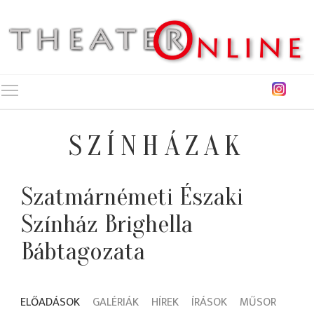
Toggle main menu visibility
SZÍNHÁZAK
Szatmárnémeti Északi
Színház Brighella
Bábtagozata
ELŐADÁSOK
GALÉRIÁK
HÍREK
ÍRÁSOK
MŰSOR