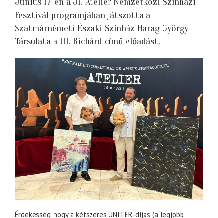
Június 17-én a 31. Atelier Nemzetközi Színházi
Fesztivál programjában játszotta a
Szatmárnémeti Északi Színház Harag György
Társulata a III. Richárd című előadást.
Érdekesség, hogy a kétszeres UNITER-díjas (a legjobb