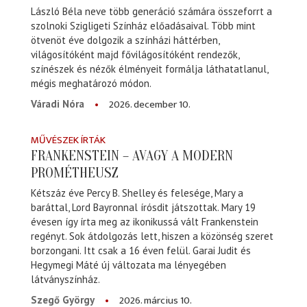
László Béla neve több generáció számára összeforrt a
szolnoki Szigligeti Színház előadásaival. Több mint
ötvenöt éve dolgozik a színházi háttérben,
világosítóként majd fővilágosítóként rendezők,
színészek és nézők élményeit formálja láthatatlanul,
mégis meghatározó módon.
2026. december 10.
Váradi Nóra
MŰVÉSZEK ÍRTÁK
FRANKENSTEIN – AVAGY A MODERN
PROMÉTHEUSZ
Kétszáz éve Percy B. Shelley és felesége, Mary a
baráttal, Lord Bayronnal írósdit játszottak. Mary 19
évesen így írta meg az ikonikussá vált Frankenstein
regényt. Sok átdolgozás lett, hiszen a közönség szeret
borzongani. Itt csak a 16 éven felül. Garai Judit és
Hegymegi Máté új változata ma lényegében
látványszínház.
2026. március 10.
Szegő György