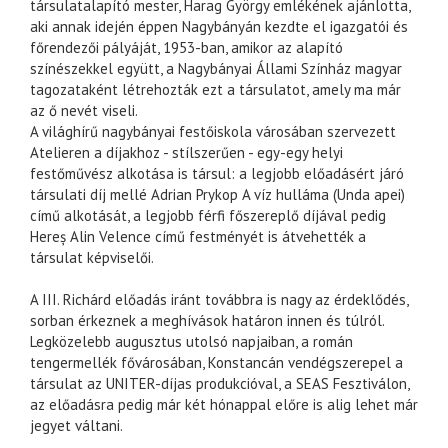
társulatalapító mester, Harag György emlékének ajánlotta,
aki annak idején éppen Nagybányán kezdte el igazgatói és
főrendezői pályáját, 1953-ban, amikor az alapító
színészekkel együtt, a Nagybányai Állami Színház magyar
tagozataként létrehozták ezt a társulatot, amely ma már
az ő nevét viseli.
A világhírű nagybányai festőiskola városában szervezett
Atelieren a díjakhoz - stílszerűen - egy-egy helyi
festőművész alkotása is társul: a legjobb előadásért járó
társulati díj mellé Adrian Prykop A víz hulláma (Unda apei)
című alkotását, a legjobb férfi főszereplő díjával pedig
Hereș Alin Velence című festményét is átvehették a
társulat képviselői.
A III. Richárd előadás iránt továbbra is nagy az érdeklődés,
sorban érkeznek a meghívások határon innen és túlról.
Legközelebb augusztus utolsó napjaiban, a román
tengermellék fővárosában, Konstancán vendégszerepel a
társulat az UNITER-díjas produkcióval, a SEAS Fesztiválon,
az előadásra pedig már két hónappal előre is alig lehet már
jegyet váltani.