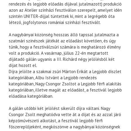
rendezés és legjobb előadás díjával jutalmazott) produkció
azon az Atelier színházi fesztiválon szerepelt, amelyet idén
szintén UNITER-díjjal tüntettek ki, mint a legrégebb óta
létező, jogfolytonos romániai színházi fesztivált.
A nagybányai közönség hosszas álló tapssal jutalmazta a
szatmári színészek játékát az előadást követően, és úgy
tűnik, hogy a fesztiválzsűri számára is meghatározó élmény
volt a produkció. A vasárnap, július 22-én megtartott
díjátadó gálán ugyanis a III. Richárd négy jelölésből két
díjat hozott el.
Díjra jelölte a szakmai zsűri Márton Erikát a Legjobb díszlet
kategóriában, Albu Istvánt a Legjobb rendezés
kategóriában, Nagy Csongor Zsoltot a Legjobb férfi alakítás
kategóriában, illetve magát az előadást, a fesztivál legjobb
előadása kategóriában.
A gálán utóbbi két jelölést sikerült díjra váltani. Nagy
Csongor Zsolt meghatódva vette át a díjat és az azzal járó
képzőművészeti alkotást, a fesztivál legjobb férfi
főszereplőjeként, megköszönve a nagybányai közönségnek