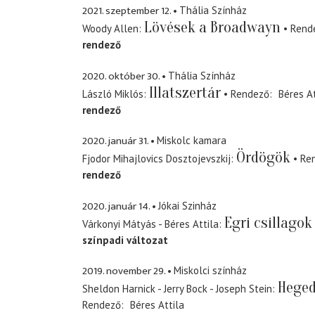
2021. szeptember 12.
Thália Színház
Lövések a Broadwayn
Woody Allen
Rend
rendező
2020. október 30.
Thália Színház
Illatszertár
László Miklós
Rendező
Béres At
rendező
2020. január 31.
Miskolc kamara
Ördögök
Fjodor Mihajlovics Dosztojevszkij
Re
rendező
2020. január 14.
Jókai Szinház
Egri csillagok
Várkonyi Mátyás - Béres Attila
színpadi változat
2019. november 29.
Miskolci színház
Heged
Sheldon Harnick - Jerry Bock - Joseph Stein
Rendező
Béres Attila