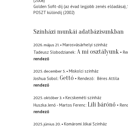
(2008)
Golden Sofit-díj (az évad legjobb zenés előadása),
POSZT különdíj (2002)
Színházi munkái adatbázisunkban
2026. május 21.
Marosvásárhelyi szinház
A mi osztályunk
Tadeusz Slobodzianek
Re
rendező
2025. december 5.
Miskolci színház
Gettó
Joshua Sobol
Rendező
Béres Attila
rendező
2025. október 3.
Kecskeméti színház
Lili bárónő
Huszka Jenő - Martos Ferenc
Ren
rendező
2025. június 20.
Komáromi Jókai Színház