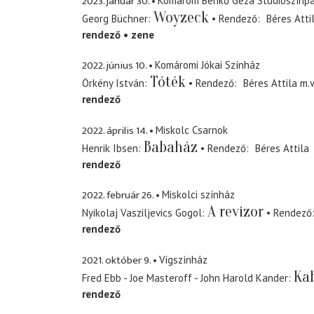
2023. január 30.
Komárom Benkő Géza Stúdiószínp
Woyzeck
Georg Büchner
Rendező
Béres Atti
rendező
zene
2022. június 10.
Komáromi Jókai Színház
Tóték
Örkény István
Rendező
Béres Attila
m.v
rendező
2022. április 14.
Miskolc Csarnok
Babaház
Henrik Ibsen
Rendező
Béres Attila
rendező
2022. február 26.
Miskolci színház
A revizor
Nyikolaj Vasziljevics Gogol
Rendező
rendező
2021. október 9.
Vígszínház
Ka
Fred Ebb - Joe Masteroff - John Harold Kander
rendező