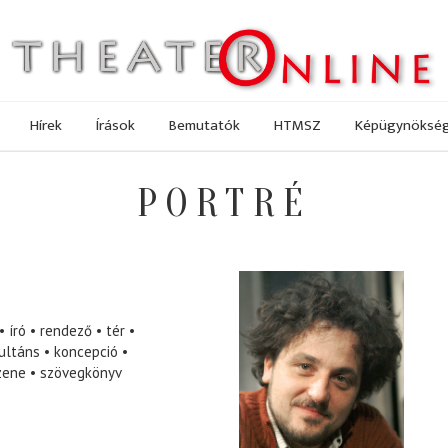
Hírek
Írások
Bemutatók
HTMSZ
Képügynöksé
PORTRÉ
író
rendező
tér
ultáns
koncepció
zene
szövegkönyv