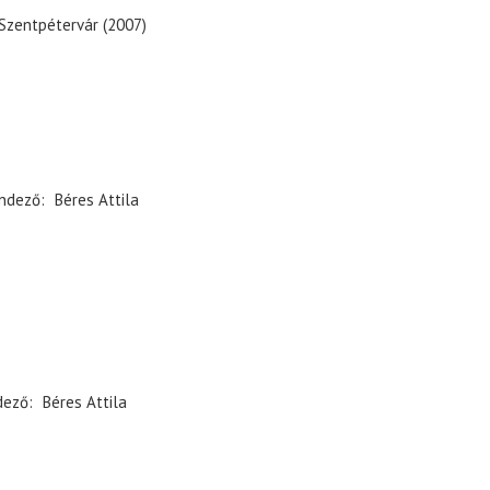
 Szentpétervár (2007)
ndező
Béres Attila
dező
Béres Attila