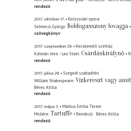
rendező
2017. október 17.
Kolozsvári opera
Boldogasszony lovagja
Selmeczi György
szövegkönyv
2017. szeptember 29.
Kecskeméti színház
Csárdáskirálynő
Kálmán Imre - Leo Stein
R
rendező
2017. július 28.
Szegedi szabadtéri
Vízkereszt vagy ami
William Shakespeare
Béres Attila
rendező
2017. május 5.
Márkus Emília Terem
Tartuffe
Molière
Rendező
Béres Attila
rendező