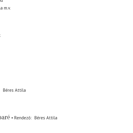
ad
la
m.v.
.
Béres Attila
baré
Rendező
Béres Attila