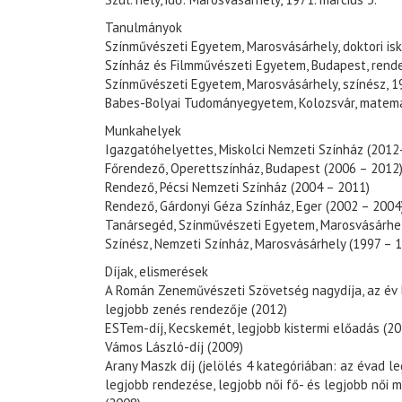
Tanulmányok
Színművészeti Egyetem, Marosvásárhely, doktori is
Színház és Filmművészeti Egyetem, Budapest, rend
Színművészeti Egyetem, Marosvásárhely, színész, 1
Babes-Bolyai Tudományegyetem, Kolozsvár, matema
Munkahelyek
Igazgatóhelyettes, Miskolci Nemzeti Színház (2012-
Főrendező, Operettszínház, Budapest (2006 – 2012
Rendező, Pécsi Nemzeti Színház (2004 – 2011)
Rendező, Gárdonyi Géza Színház, Eger (2002 – 2004
Tanársegéd, Színművészeti Egyetem, Marosvásárhel
Színész, Nemzeti Színház, Marosvásárhely (1997 – 
Díjak, elismerések
A Román Zeneművészeti Szövetség nagydíja, az év 
legjobb zenés rendezője (2012)
ESTem-díj, Kecskemét, legjobb kistermi előadás (20
Vámos László-díj (2009)
Arany Maszk díj (jelölés 4 kategóriában: az évad l
legjobb rendezése, legjobb női fő- és legjobb női m