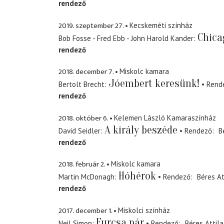
rendező
2019. szeptember 27.
Kecskeméti színház
Chica
Bob Fosse - Fred Ebb - John Harold Kander
rendező
2018. december 7.
Miskolc kamara
Jóembert keresünk!
Bertolt Brecht
Rend
rendező
2018. október 6.
Kelemen László Kamaraszínház
A király beszéde
David Seidler
Rendező
B
rendező
2018. február 2.
Miskolc kamara
Hóhérok
Martin McDonagh
Rendező
Béres At
rendező
2017. december 1.
Miskolci színház
Furcsa pár
Neil Simon
Rendező
Béres Attila