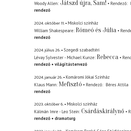
Játszd újra, Sam!
Woody Allen
Rendező
rendező
2024. október 11.
Miskolci színház
Rómeó és Júlia
William Shakespeare
Rend
rendező
2024. július 26.
Szegedi szabadtéri
Rebecca
Lévay Sylvester - Michael Kunze
Ren
rendező
világítástervező
2024. január 26.
Komáromi Jókai Színház
Mefisztó
Klaus Mann
Rendező
Béres Attila
rendező
2023. október 6.
Miskolci színház
Csárdáskirálynő
Kálmán Imre - Leo Stein
R
rendező
dramaturg