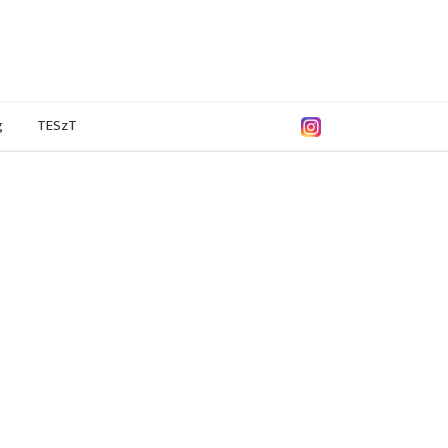
g
TESzT