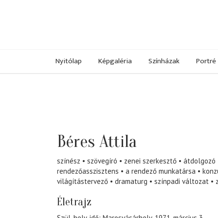
Nyitólap
Képgaléria
Színházak
Portré
Béres Attila
színész
szövegíró
zenei szerkesztő
átdolgozó
rendezőasszisztens
a rendező munkatársa
konz
világítástervező
dramaturg
színpadi változat
Életrajz
Szül. hely, idő: Marosvásárhely, 1971. március 3.