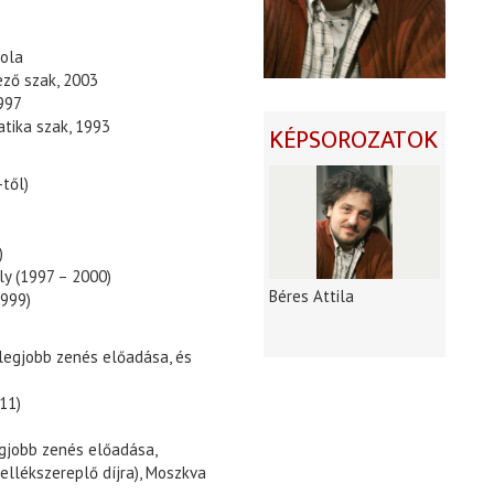
kola
ező szak, 2003
997
tika szak, 1993
KÉPSOROZATOK
től)
)
)
y (1997 – 2000)
Béres Attila
1999)
legjobb zenés előadása, és
11)
egjobb zenés előadása,
ellékszereplő díjra), Moszkva