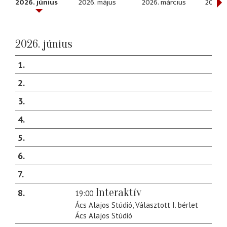
2026. június
2026. május
2026. március
2026. 
2026. június
1
2
3
4
5
6
7
Interaktív
8
19:00
Ács Alajos Stúdió, Választott I. bérlet
Ács Alajos Stúdió