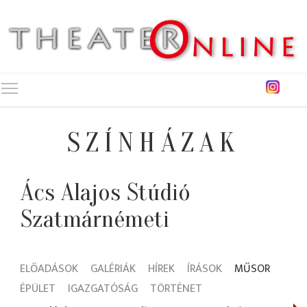
Toggle main menu visibility
SZÍNHÁZAK
Ács Alajos Stúdió
Szatmárnémeti
ELŐADÁSOK
GALÉRIÁK
HÍREK
ÍRÁSOK
MŰSOR
ÉPÜLET
IGAZGATÓSÁG
TÖRTÉNET