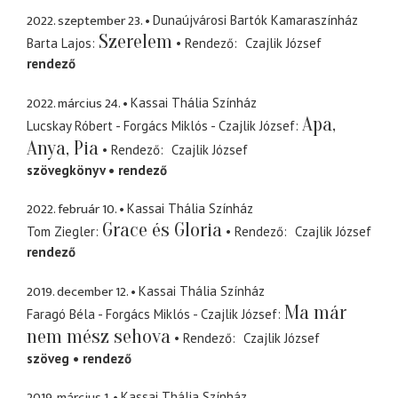
2022. szeptember 23.
Dunaújvárosi Bartók Kamaraszínház
Szerelem
Barta Lajos
Rendező
Czajlik József
rendező
2022. március 24.
Kassai Thália Színház
Apa,
Lucskay Róbert - Forgács Miklós - Czajlik József
Anya, Pia
Rendező
Czajlik József
szövegkönyv
rendező
2022. február 10.
Kassai Thália Színház
Grace és Gloria
Tom Ziegler
Rendező
Czajlik József
rendező
2019. december 12.
Kassai Thália Színház
Ma már
Faragó Béla - Forgács Miklós - Czajlik József
nem mész sehova
Rendező
Czajlik József
szöveg
rendező
2019. március 1.
Kassai Thália Színház