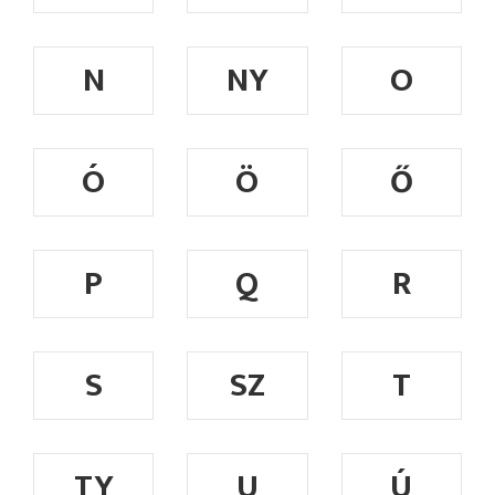
N
NY
O
Ó
Ö
Ő
P
Q
R
S
SZ
T
TY
U
Ú