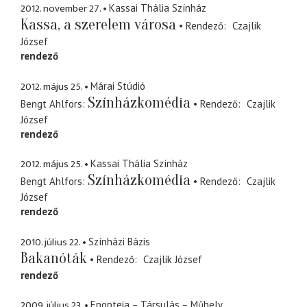
2012. november 27.
Kassai Thália Színház
Kassa, a szerelem városa
Rendező
Czajlik
József
rendező
2012. május 25.
Márai Stúdió
Színházkomédia
Bengt Ahlfors
Rendező
Czajlik
József
rendező
2012. május 25.
Kassai Thália Színház
Színházkomédia
Bengt Ahlfors
Rendező
Czajlik
József
rendező
2010. július 22.
Színházi Bázis
Bakanóták
Rendező
Czajlik József
rendező
2009. július 23.
Epopteia – Társulás – Műhely