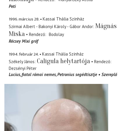
Peti
1996. március 28.
Kassai Thália Színház
Mágnás
Szirmai Albert - Bakonyi Károly - Gábor Andor
Miska
Rendező
Bodolay
Récsey Mixi gróf
1994. február 24.
Kassai Thália Színház
Caligula helytartója
Székely János
Rendező
Dezsényi Péter
Lucius
fiatal római nemes, Petronius segédtisztje
Szereplő