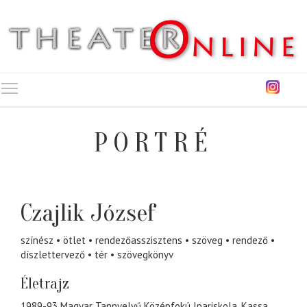
Toggle main menu visibility
PORTRÉ
Czajlik József
színész
ötlet
rendezőasszisztens
szöveg
rendező
díszlettervező
tér
szövegkönyv
Életrajz
1989-93 Magyar Tannyelvű Középfokú Ipariskola, Kassa