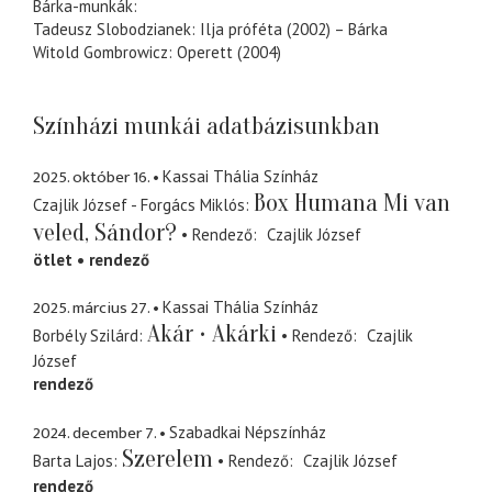
Bárka-munkák:
Tadeusz Slobodzianek: Ilja próféta (2002) – Bárka
Witold Gombrowicz: Operett (2004)
Színházi munkái adatbázisunkban
2025. október 16.
Kassai Thália Színház
Box Humana Mi van
Czajlik József - Forgács Miklós
veled, Sándor?
Rendező
Czajlik József
ötlet
rendező
2025. március 27.
Kassai Thália Színház
Akár • Akárki
Borbély Szilárd
Rendező
Czajlik
József
rendező
2024. december 7.
Szabadkai Népszínház
Szerelem
Barta Lajos
Rendező
Czajlik József
rendező