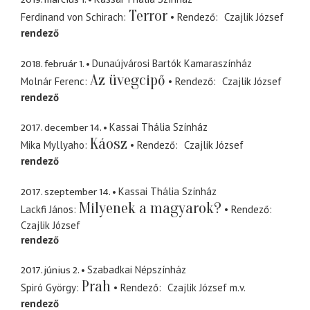
Terror
Ferdinand von Schirach
Rendező
Czajlik József
rendező
2018. február 1.
Dunaújvárosi Bartók Kamaraszínház
Az üvegcipő
Molnár Ferenc
Rendező
Czajlik József
rendező
2017. december 14.
Kassai Thália Színház
Káosz
Mika Myllyaho
Rendező
Czajlik József
rendező
2017. szeptember 14.
Kassai Thália Színház
Milyenek a magyarok?
Lackfi János
Rendező
Czajlik József
rendező
2017. június 2.
Szabadkai Népszínház
Prah
Spiró György
Rendező
Czajlik József
m.v.
rendező