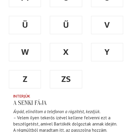
Ü
Ű
V
W
X
Y
Z
ZS
INTERJÚK
A SENKI FÁJA
Árpád, elindítom a telefonon a rögzítést, kezdjük.
– Velem ilyen tekerős izével kellene felvenni ezt a
beszélgetést, amivel Bartókék dolgoztak annak idején.
A régmúltból maradtam itt, az passzolna hozzám.