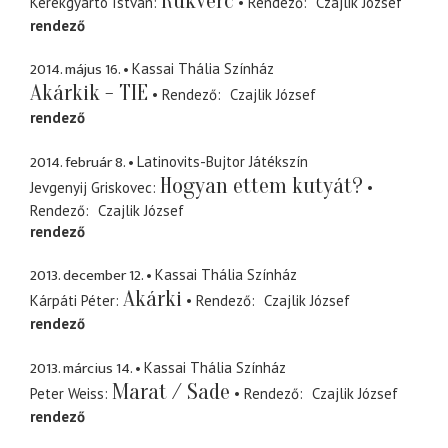
Rükverc
Kerékgyártó István
Rendező
Czajlik József
rendező
2014. május 16.
Kassai Thália Színház
Akárkik - TIE
Rendező
Czajlik József
rendező
2014. február 8.
Latinovits-Bujtor Játékszín
Hogyan ettem kutyát?
Jevgenyij Griskovec
Rendező
Czajlik József
rendező
2013. december 12.
Kassai Thália Színház
Akárki
Kárpáti Péter
Rendező
Czajlik József
rendező
2013. március 14.
Kassai Thália Színház
Marat / Sade
Peter Weiss
Rendező
Czajlik József
rendező