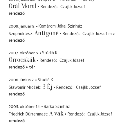
Orál Morál
Rendező
Czajlik József
rendező
2009. január 9.
Komáromi Jókai Színház
Antigoné
Szophoklész
Rendező
Czajlik József
m.v.
rendező
2007. október 6.
Stúdió K.
Orrocskák
Rendező
Czajlik József
rendező
tér
2006. június 2.
Stúdió K.
3 Éj
Sławomir Mrožek
Rendező
Czajlik József
rendező
2005. október 14.
Bárka Színház
A vak
Friedrich Dürrenmatt
Rendező
Czajlik József
rendező