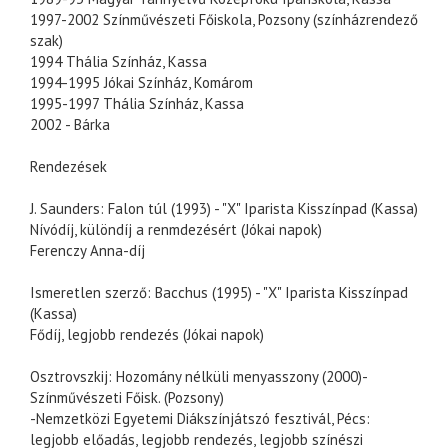
1997-2002 Színművészeti Főiskola, Pozsony (színházrendező
szak)
1994 Thália Színház, Kassa
1994-1995 Jókai Színház, Komárom
1995-1997 Thália Színház, Kassa
2002 - Bárka
Rendezések
J. Saunders: Falon túl (1993) - "X" Iparista Kisszínpad (Kassa)
Nívódíj, különdíj a renmdezésért (Jókai napok)
Ferenczy Anna-díj
Ismeretlen szerző: Bacchus (1995) - "X" Iparista Kisszínpad
(Kassa)
Fődíj, legjobb rendezés (Jókai napok)
Osztrovszkij: Hozomány nélküli menyasszony (2000)-
Színművészeti Főisk. (Pozsony)
-Nemzetközi Egyetemi Diákszínjátszó fesztivál, Pécs:
legjobb előadás, legjobb rendezés, legjobb színészi