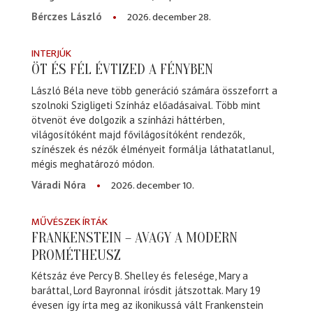
2026. december 28.
Bérczes László
INTERJÚK
ÖT ÉS FÉL ÉVTIZED A FÉNYBEN
László Béla neve több generáció számára összeforrt a
szolnoki Szigligeti Színház előadásaival. Több mint
ötvenöt éve dolgozik a színházi háttérben,
világosítóként majd fővilágosítóként rendezők,
színészek és nézők élményeit formálja láthatatlanul,
mégis meghatározó módon.
2026. december 10.
Váradi Nóra
MŰVÉSZEK ÍRTÁK
FRANKENSTEIN – AVAGY A MODERN
PROMÉTHEUSZ
Kétszáz éve Percy B. Shelley és felesége, Mary a
baráttal, Lord Bayronnal írósdit játszottak. Mary 19
évesen így írta meg az ikonikussá vált Frankenstein