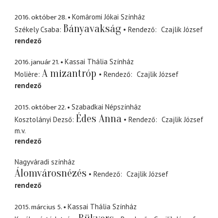
2016. október 28.
Komáromi Jókai Színház
Bányavakság
Székely Csaba
Rendező
Czajlik József
rendező
2016. január 21.
Kassai Thália Színház
A mizantróp
Molière
Rendező
Czajlik József
rendező
2015. október 22.
Szabadkai Népszínház
Édes Anna
Kosztolányi Dezső
Rendező
Czajlik József
m.v.
rendező
Nagyváradi színház
Álomvárosnézés
Rendező
Czajlik József
rendező
2015. március 5.
Kassai Thália Színház