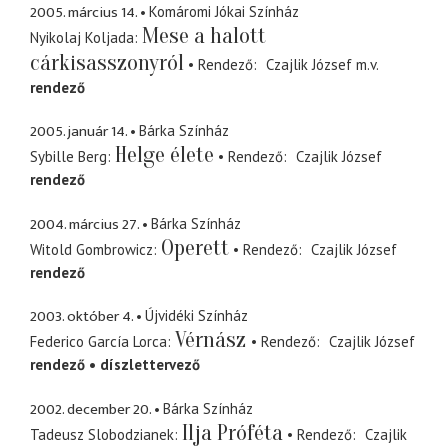
2005. március 14.
Komáromi Jókai Színház
Mese a halott
Nyikolaj Koljada
cárkisasszonyról
Rendező
Czajlik József
m.v.
rendező
2005. január 14.
Bárka Színház
Helge élete
Sybille Berg
Rendező
Czajlik József
rendező
2004. március 27.
Bárka Színház
Operett
Witold Gombrowicz
Rendező
Czajlik József
rendező
2003. október 4.
Újvidéki Színház
Vérnász
Federico García Lorca
Rendező
Czajlik József
rendező
díszlettervező
2002. december 20.
Bárka Színház
Ilja Próféta
Tadeusz Slobodzianek
Rendező
Czajlik