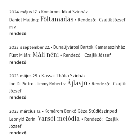
2024. május 17.
Komáromi Jókai Színház
Föltámadás
Daniel Majling
Rendező
Czajlik József
m.v.
rendező
2023. szeptember 22.
Dunaújvárosi Bartók Kamaraszínház
Máli néni
Füst Milán
Rendező
Czajlik József
rendező
2023. május 25.
Kassai Thália Színház
Ájlavjú
Joe Di Pietro - Jimmy Roberts
Rendező
Czajlik
József
rendező
2023. március 13.
Komárom Benkő Géza Stúdiószínpad
Varsói melódia
Leonyid Zorin
Rendező
Czajlik
József
rendező