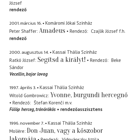
József
rendező
2001. március 16.
Komáromi Jókai Színház
Amadeus
Peter Shaffer
Rendező
Czajlik József
f.h.
rendező
2000. augusztus 14.
Kassai Thália Színház
Segítsd a királyt!
Ratkó József
Rendező
Beke
Sándor
Vecellin
bajor lovag
1997. április 3.
Kassai Thália Színház
Yvonne, burgundi hercegnő
Witold Gombrowicz
Rendező
Štefan Korenčí
m.v.
Fülöp herceg
trónörökös
rendezőasszisztens
1996. november 7.
Kassai Thália Színház
Don Juan, vagy a kőszobor
Molière
lakomája
Rendező
Vidnyánszky Attila