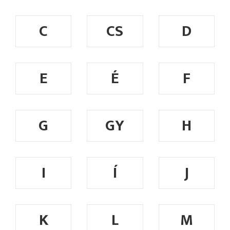
C
CS
D
E
É
F
G
GY
H
I
Í
J
K
L
M